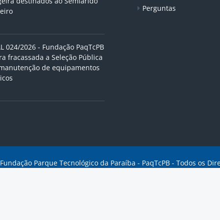
geira destinados ao Semiárido
Perguntas
eiro
L 024/2026 - Fundação PaqTcPB
ra fracassada a Seleção Pública
 manutenção de equipamentos
icos
 Fundação Parque Tecnológico da Paraíba - PaqTcPB - Todos os Dir