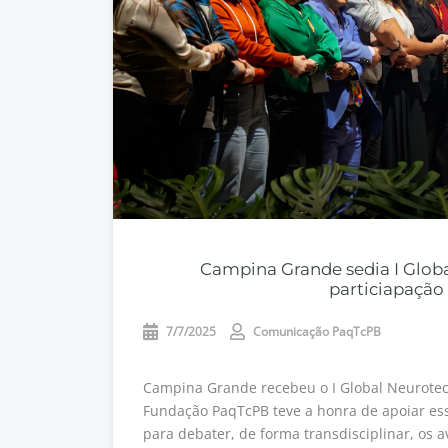
Campina Grande sedia I Glob
particiapaçã
7/7/2025
Comunicação PaqTcPB
Campina Grande recebeu o I Global Neurotec
Fundação PaqTcPB teve a honra de apoiar essa
para debater, de forma transdisciplinar, os 