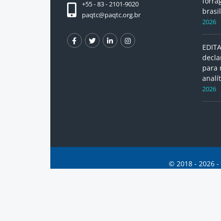
forra
+55 - 83 - 2101-9020
brasil
paqtc@paqtc.org.br
2026
EDITA
decla
para
analít
2026
© 2018 - 2026 -