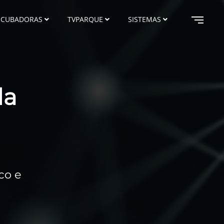
NCUBADORAS
TVPARQUE
SISTEMAS
da
co e