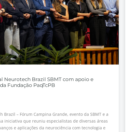
al Neurotech Brazil SBMT com apoio e
o da Fundação PaqTcPB
h Brazil – Fórum Campina Grande, evento da SBMT e a
 iniciativa que reuniu especialistas de diversas áreas
avanços e aplicações da neurociência com tecnologia e