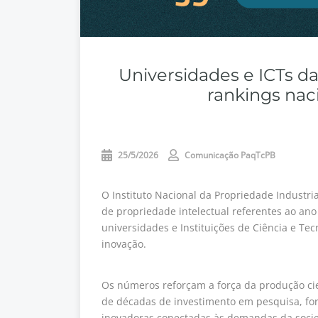
Universidades e ICTs 
rankings nac
25/5/2026
Comunicação PaqTcPB
O Instituto Nacional da Propriedade Industria
de propriedade intelectual referentes ao an
universidades e Instituições de Ciência e Tec
inovação.
Os números reforçam a força da produção cien
de décadas de investimento em pesquisa, f
inovadoras conectadas às demandas da soci