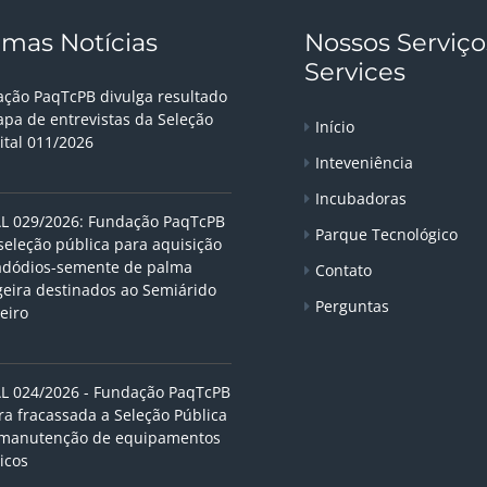
imas Notícias
Nossos Serviço
Services
ção PaqTcPB divulga resultado
apa de entrevistas da Seleção
Início
ital 011/2026
Inteveniência
Incubadoras
L 029/2026: Fundação PaqTcPB
Parque Tecnológico
seleção pública para aquisição
adódios-semente de palma
Contato
geira destinados ao Semiárido
Perguntas
eiro
L 024/2026 - Fundação PaqTcPB
ra fracassada a Seleção Pública
 manutenção de equipamentos
icos