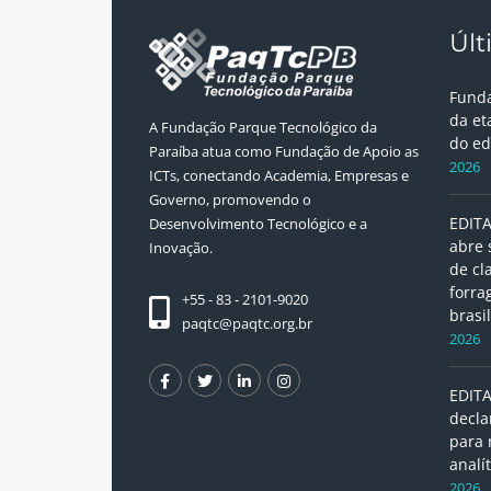
Últ
Funda
da et
A Fundação Parque Tecnológico da
do ed
Paraíba atua como Fundação de Apoio as
2026
ICTs, conectando Academia, Empresas e
Governo, promovendo o
EDITA
Desenvolvimento Tecnológico e a
abre 
Inovação.
de cl
forra
+55 - 83 - 2101-9020
brasil
paqtc@paqtc.org.br
2026
EDITA
decla
para
analít
2026