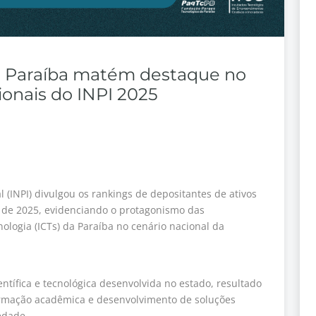
da Paraíba matém destaque no
ionais do INPI 2025
l (INPI) divulgou os rankings de depositantes de ativos
o de 2025, evidenciando o protagonismo das
nologia (ICTs) da Paraíba no cenário nacional da
tífica e tecnológica desenvolvida no estado, resultado
ormação acadêmica e desenvolvimento de soluções
edade.