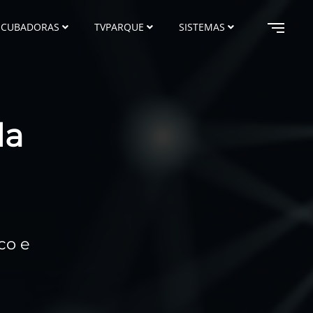
NCUBADORAS
TVPARQUE
SISTEMAS
da
co e